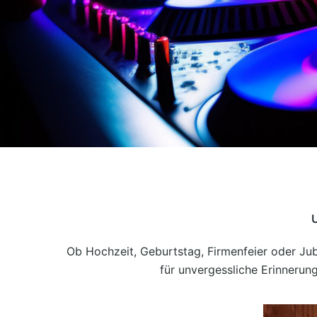
DJ Freaky Soul
U
Hochzeits- und Event DJ
Ob Hochzeit, Geburtstag, Firmenfeier oder Jub
für unvergessliche Erinnerun